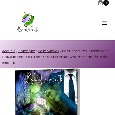
Aller
0
au
contenu
Accueil
/
Boutique
/
Cosy fantasy
/
Sortilèges et Descendance :
Donald: SPIN-OFF 3 de la saga Les tribulations d’une pâtissière
broché