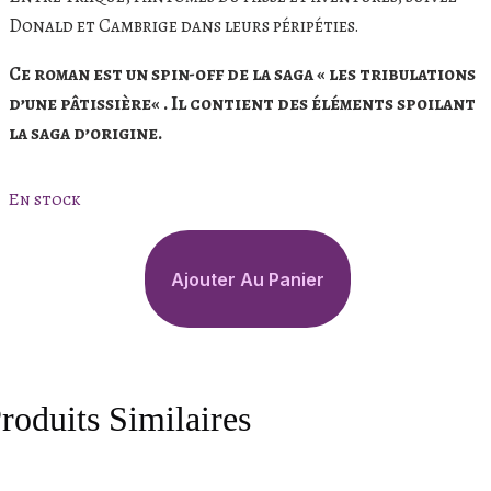
Donald et Cambrige dans leurs péripéties.
Ce roman est un spin-off de la saga
«
les tribulations
d’une pâtissière
« .
Il contient des éléments spoilant
la saga d’origine.
En stock
quantité
de
Ajouter Au Panier
Sortilèges
et
Descendance
:
roduits Similaires
Donald:
SPIN-
OFF