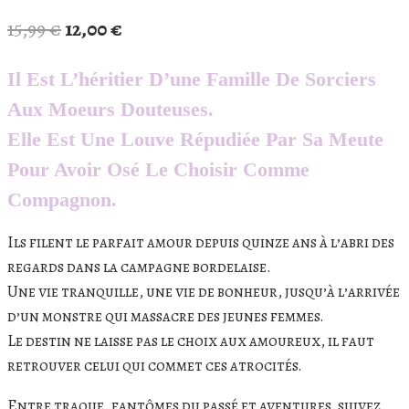
Le
Le
15,99
€
12,00
€
prix
prix
Il Est L’héritier D’une Famille De Sorciers
initial
actuel
Aux Moeurs Douteuses.
était :
est :
Elle Est Une Louve Répudiée Par Sa Meute
15,99 €.
12,00 €.
Pour Avoir Osé Le Choisir Comme
Compagnon.
Ils filent le parfait amour depuis quinze ans à l’abri des
regards dans la campagne bordelaise.
Une vie tranquille, une vie de bonheur, jusqu’à l’arrivée
d’un monstre qui massacre des jeunes femmes.
Le destin ne laisse pas le choix aux amoureux, il faut
retrouver celui qui commet ces atrocités.
Entre
traque
, fantômes du passé et
aventures,
suivez