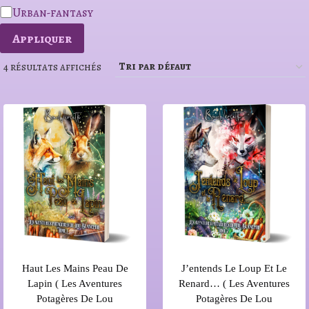
a
Urban-fantasy
t
Appliquer
é
4 résultats affichés
g
o
r
i
e
Haut Les Mains Peau De
J’entends Le Loup Et Le
Lapin ( Les Aventures
Renard… ( Les Aventures
Potagères De Lou
Potagères De Lou