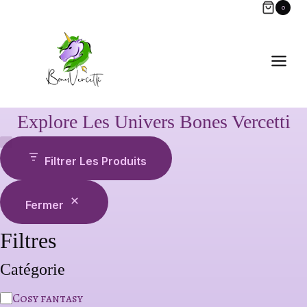
Aller
0
au
contenu
Explore Les Univers Bones Vercetti
Filtrer Les Produits
Fermer
Filtres
Catégorie
C
Cosy fantasy